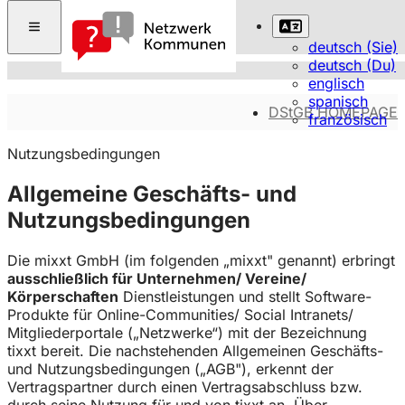
deutsch (Sie)
deutsch (Du)
englisch
spanisch
DStGB HOMEPAGE
französisch
Nutzungsbedingungen
Allgemeine Geschäfts- und
Nutzungsbedingungen
Die mixxt GmbH (im folgenden „mixxt" genannt) erbringt
ausschließlich für Unternehmen/ Vereine/
Körperschaften
Dienstleistungen und stellt Software-
Produkte für Online-Communities/ Social Intranets/
Mitgliederportale („Netzwerke“) mit der Bezeichnung
tixxt bereit. Die nachstehenden Allgemeinen Geschäfts-
und Nutzungsbedingungen („AGB"), erkennt der
Vertragspartner durch einen Vertragsabschluss bzw.
durch seine Nutzung für und von tixxt an. Über